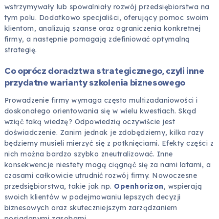
wstrzymywały lub spowalniały rozwój przedsiębiorstwa na
tym polu. Dodatkowo specjaliści, oferujący pomoc swoim
klientom, analizują szanse oraz ograniczenia konkretnej
firmy, a następnie pomagają zdefiniować optymalną
strategię.
Co oprócz doradztwa strategicznego, czyli inne
przydatne warianty szkolenia biznesowego
Prowadzenie firmy wymaga często multizadaniowości i
doskonałego orientowania się w wielu kwestiach. Skąd
wziąć taką wiedzę? Odpowiedzią oczywiście jest
doświadczenie. Zanim jednak je zdobędziemy, kilka razy
będziemy musieli mierzyć się z potknięciami. Efekty części z
nich można bardzo szybko zneutralizować. Inne
konsekwencje niestety mogą ciągnąć się za nami latami, a
czasami całkowicie utrudnić rozwój firmy. Nowoczesne
przedsiębiorstwa, takie jak np.
Openhorizon
, wspierają
swoich klientów w podejmowaniu lepszych decyzji
biznesowych oraz skuteczniejszym zarządzaniem
posiadanymi zasobami.