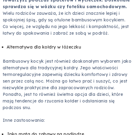
towarzysz podczas spacerów i wycieczek. Doskonale
sprawdza się w wózku czy foteliku samochodowym.
Wielu rodziców zauważa, że ich dzieci znacznie lepiej i
spokojniej śpią, gdy są otulone bambusowym kocykiem.
Co więcej, ze względu na jego lekkość i kompaktność, jest
łatwy do spakowania i zabrać ze sobą w podróż.
Alternatywa dla kołdry w łóżeczku
Bambusowy kocyk jest również doskonałym wyborem jako
alternatywa dla tradycyjnej kołdry. Jego właściwości
termoregulacyjne zapewnią dziecku komfortowy i zdrowy
sen przez całą noc. Można go łatwo prać i suszyć, co jest
niezwykle praktyczne dla zapracowanych rodziców.
Ponadto, jest to również świetna opcja dla dzieci, które
mają tendencje do rzucania kołder i odsłaniania się
podczas snu.
Inne zastosowania:
Jako mata do zabawy na podłodze,