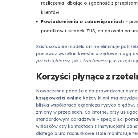
rozliczenia, dbając o zgodność z przepisa
klientów
Powiadomienia o zobowiązaniach
– prz
podatków i składek ZUS, co pozwala na unik
Zastosowanie modelu online eliminuje potrzeb
ponieważ wszelkie kwestie urzędowe mogą być
przedsiębiorcy
, jak i
freelancerzy
oszczędzają
Korzyści płynące z rzete
Nowoczesne podejście do prowadzenia bizne
księgowości online
każdy klient ma przydzi
bliska współpraca ogranicza ryzyko błędów,
zmiany w przepisach. Co istotne, przy usługac
standardowym doradztwie – specjaliści pomag
wniosków czy kontaktach z instytucjami pańs
dlatego biuro rachunkowe stale monitoruje te