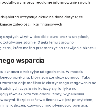
mi podatkowymi oraz regularne informowanie swoich
edsiębiorca otrzymuje aktualne dane dotyczące
nięcie zaległości i kar finansowych
ę częstych wizyt w siedzibie biura oraz w urzędach,
 załatwiane zdalnie. Dzięki temu zarówno
 czas, który można przeznaczyć na rozwijanie biznesu.
lnego wsparcia
su oznacza atrakcyjne udogodnienia. W modelu
elonego opiekuna, który zawsze służy pomocą. Taka
 a zarazem daje możliwość elastycznego reagowania na
h zdalnych często nie kończy się to tylko na
ają również przy zakładaniu firmy, wypełnianiu
twowymi. Bezpieczeństwo finansowe jest priorytetem,
rminy rozliczeń, czuwając nad płynnością operacji.